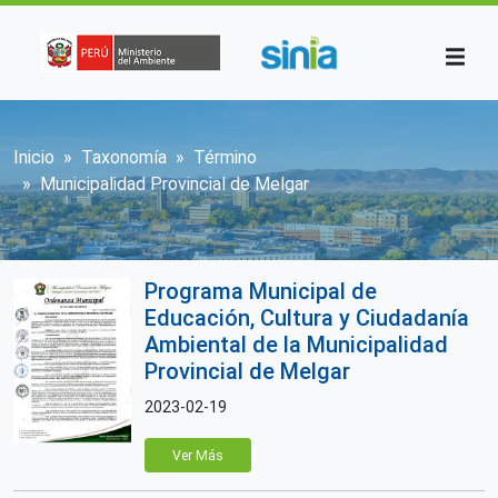
Pasar al contenido principal
Sobrescribir enlaces de ayuda a la n
Inicio
Taxonomía
Término
Municipalidad Provincial de Melgar
Programa Municipal de
Educación, Cultura y Ciudadanía
Ambiental de la Municipalidad
Provincial de Melgar
2023-02-19
Ver Más