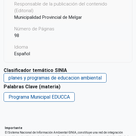
Responsable de la publicación del contenido
(Editorial)
Municipalidad Provincial de Melgar
Número de Páginas
98
Idioma
Español
País de origen de la Publicación o Recurso
Clasificador temático SINIA
Perú
planes y programas de educacion ambiental
Derechos de acceso
Palabras Clave (materia)
Acceso irrestricto a todo su contenido
Programa Municipal EDUCCA
Repositorio de origen
SINIA
Importante
El Sistema Nacional de Información Ambiental-SINIA, constituye una red de integración