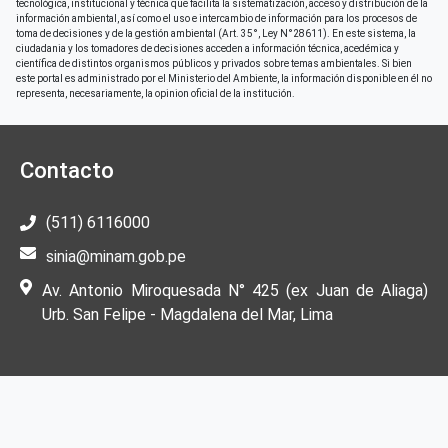
tecnológica, institucional y técnica que facilita la sistematización, acceso y distribución de la
información ambiental, así como el uso e intercambio de información para los procesos de
toma de decisiones y de la gestión ambiental (Art. 35°, Ley N°28611). En este sistema, la
ciudadania y los tomadores de decisiones acceden a información técnica, acedémica y
científica de distintos organismos públicos y privados sobre temas ambientales. Si bien
este portal es administrado por el Ministerio del Ambiente, la información disponible en él no
representa, necesariamente, la opinion oficial de la institución.
Contacto
(511) 6116000
sinia@minam.gob.pe
Av. Antonio Miroquesada N° 425 (ex Juan de Aliaga)
Urb. San Felipe - Magdalena del Mar, Lima