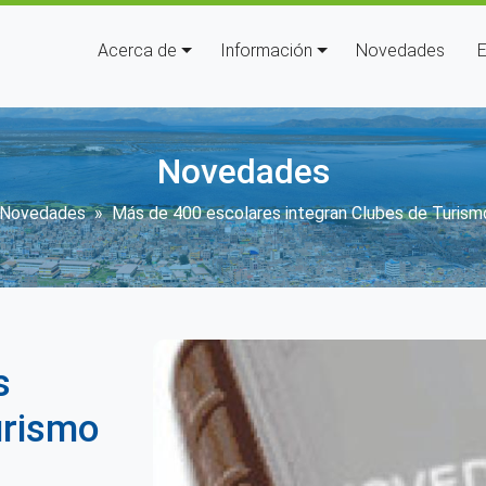
Navegación principal
Acerca de
Información
Novedades
E
Novedades
escribir enlaces de ayuda a la
Novedades
Más de 400 escolares integran Clubes de Turism
s
urismo