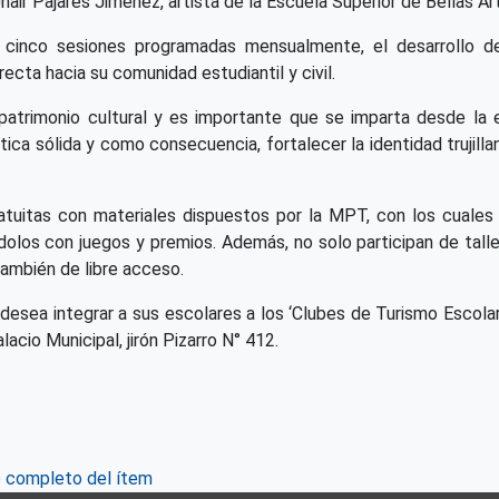
ir Pajares Jiménez, artista de la Escuela Superior de Bellas Arte
cinco sesiones programadas mensualmente, el desarrollo de d
cta hacia su comunidad estudiantil y civil.
u patrimonio cultural y es importante que se imparta desde la 
stica sólida y como consecuencia, fortalecer la identidad trujil
atuitas con materiales dispuestos por la MPT, con los cuale
dolos con juegos y premios. Además, no solo participan de tall
también de libre acceso.
 desea integrar a sus escolares a los ‘Clubes de Turismo Escolar
lacio Municipal, jirón Pizarro N° 412.
o completo del ítem