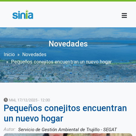
Pasar al contenido principal
Novedades
Sobrescribir enlaces de ayuda a la n
Inicio
Novedades
Pequeños conejitos encuentran un nuevo hogar
Mié, 17/12/2025 - 12:00
Pequeños conejitos encuentran
un nuevo hogar
Autor
Servicio de Gestión Ambiental de Trujillo - SEGAT