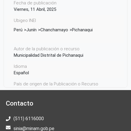
Fecha de publicación
Viernes, 11 Abril, 2025
Ubigeo INEI
Perú
Junín
Chanchamayo
Pichanaqui
Autor de la publicación o recurso
Municipalidad Distrital de Pichanaqui
Idioma
Español
País de origen de la Publicación o Recurso
Perú
Contacto
(511) 6116000
sinia@minam.gob.pe