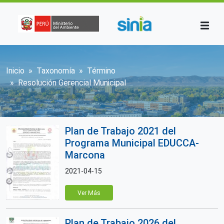
Pasar al contenido principal
Sobrescribir enlaces de ayuda a la n
Inicio
Taxonomía
Término
Resolución Gerencial Municipal
Plan de Trabajo 2021 del
Programa Municipal EDUCCA-
Marcona
2021-04-15
Ver Más
Plan de Trabajo 2026 del