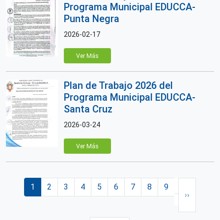
Programa Municipal EDUCCA-
Punta Negra
2026-02-17
Ver Más
Plan de Trabajo 2026 del
Programa Municipal EDUCCA-
Santa Cruz
2026-03-24
Ver Más
Paginación
Página actual
Página
Página
Página
Página
Página
Página
Página
Página
Siguiente 
1
2
3
4
5
6
7
8
9
…
››