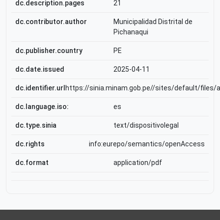
dc.description.pages
21
dc.contributor.author
Municipalidad Distrital de
Pichanaqui
dc.publisher.country
PE
dc.date.issued
2025-04-11
dc.identifier.url
https://sinia.minam.gob.pe//sites/default/fil
dc.language.iso:
es
dc.type.sinia
text/dispositivolegal
dc.rights
info:eurepo/semantics/openAccess
dc.format
application/pdf