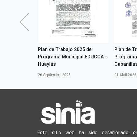
2026 del
Plan de Trabajo 2025 del
Plan de T
ipal EDUCCA-
Programa Municipal EDUCCA -
Programa
Huaylas
Cabanilla
26 Septiembre 2025
01 Abril 2026
Este sitio web ha sido desarrollado e