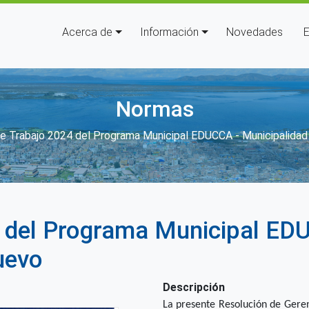
Navegación principal
Acerca de
Información
Novedades
E
Normas
 enlaces de ayuda a la navegaci
de Trabajo 2024 del Programa Municipal EDUCCA - Municipalidad 
 del Programa Municipal ED
uevo
Descripción
La presente Resolución de Geren