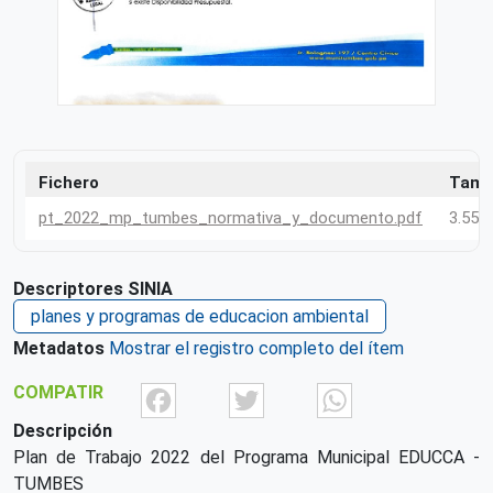
Fichero
Tama
pt_2022_mp_tumbes_normativa_y_documento.pdf
3.55 
Descriptores SINIA
planes y programas de educacion ambiental
Metadatos
Mostrar el registro completo del ítem
Facebook
Twitter
What
COMPATIR
Descripción
Plan de Trabajo 2022 del Programa Municipal EDUCCA -
TUMBES