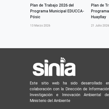
2026 del
Plan de Trabajo 2026 del
Plan de T
pal EDUCCA -
Programa Municipal EDUCCA-
Programa
Pósic
Huayllay
13 Marzo 2026
21 Julio 202
Este sitio web ha sido desarrollado e
colaboración con la Dirección de Información
Investigación e Innovación Ambiental de
Ministerio del Ambiente