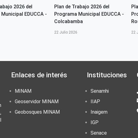
rabajo 2026 del
Plan de Trabajo 2026 del
Pl
 Municipal EDUCCA -
Programa Municipal EDUCCA -
Pr
Colcabamba
Ro
6
22 Julio 2026
22 
Enlaces de interés
Instituciones
MINAM
Senamhi
Geoservidor MINAM
IIAP
n
Geobosques MINAM
Inaigem
,
l
IGP
Senace