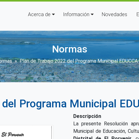
Navegación principal
Acerca de
Información
Novedades
E
Normas
scribir enlaces de ayuda a la 
ormas
Plan de Trabajo 2022 del Programa Municipal EDUCCA-
 del Programa Municipal ED
Descripción
La presente Resolución apr
Municipal de Educación, Cult
Distrital de El Porvenir
, c