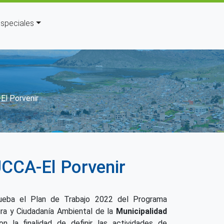
speciales
navegación
El Porvenir
UCCA-El Porvenir
ueba el Plan de Trabajo 2022 del Programa
ura y Ciudadanía Ambiental de la
Municipalidad
on la finalidad de definir las actividades de