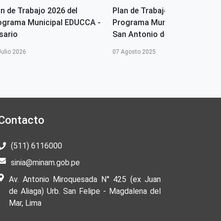
an de Trabajo 2026 del
Plan de Trabajo 2025 del
ograma Municipal EDUCCA -
Programa Municipal EDUCCA 
sario
San Antonio de Putina
Julio 2026
07 Agosto 2025
Contacto
(511) 6116000
sinia@minam.gob.pe
Av. Antonio Miroquesada N° 425 (ex Juan
de Aliaga) Urb. San Felipe - Magdalena del
Mar, Lima