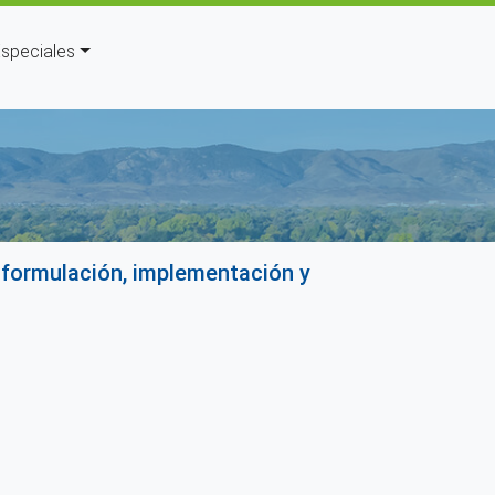
speciales
yuda a la navegación
a formulación, implementación y