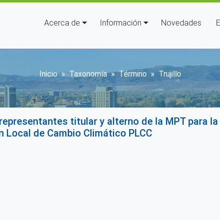
Navegación principal
Acerca de
Información
Novedades
E
Sobrescribir enlaces de a
Inicio
Taxonomía
Término
Trujillo
 representantes titular y alterno de la MPT para l
an Local de Cambio Climático PLCC