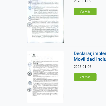
2026-01-09
Ver Más
Declarar, impl
Movilidad Inc
2025-01-06
Ver Más