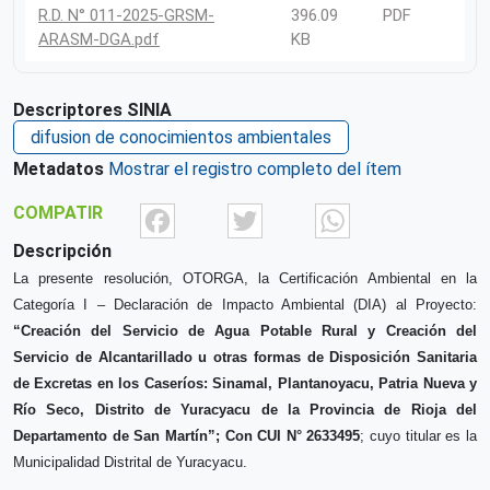
R.D. N° 011-2025-GRSM-
396.09
PDF
ARASM-DGA.pdf
KB
Descriptores SINIA
difusion de conocimientos ambientales
Metadatos
Mostrar el registro completo del ítem
Facebook
Twitter
What
COMPATIR
Descripción
La presente resolución, OTORGA, la Certificación Ambiental en la
Categoría I – Declaración de Impacto Ambiental (DIA) al Proyecto:
“Creación del Servicio de Agua Potable Rural y Creación del
Servicio de Alcantarillado u otras formas de Disposición Sanitaria
de Excretas en los Caseríos: Sinamal, Plantanoyacu, Patria Nueva y
Río Seco, Distrito de Yuracyacu de la Provincia de Rioja del
Departamento de San Martín”;
Con CUI N° 2633495
; cuyo titular es la
Municipalidad Distrital de Yuracyacu.