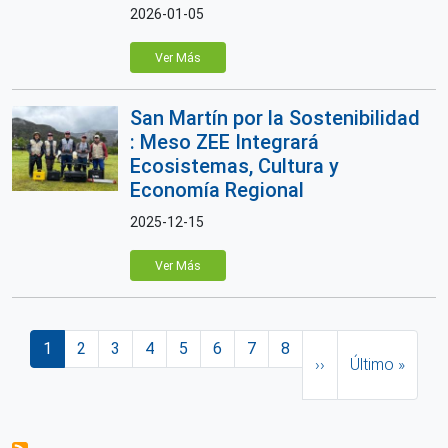
2026-01-05
Ver Más
San Martín por la Sostenibilidad
: Meso ZEE Integrará
Ecosistemas, Cultura y
Economía Regional
2025-12-15
Ver Más
Paginación
Página actual
Página
Página
Página
Página
Página
Página
Página
Siguiente página
Última página
1
2
3
4
5
6
7
8
››
Último »