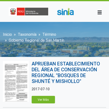
Pasar al contenido principal
Sobrescribir enlaces de ayuda a la n
Inicio
Taxonomía
Término
Gobierno Regional de San Martín
APRUEBAN ESTABLECIMIENTO
DEL ÁREA DE CONSERVACIÓN
REGIONAL "BOSQUES DE
SHUNTÉ Y MISHOLLO"
2017-07-10
Ver Más