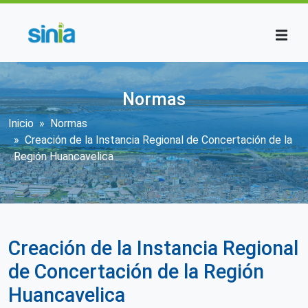
Pasar al contenido principal
Normas
Sobrescribir enlaces de ayuda a la n
Inicio
Normas
Creación de la Instancia Regional de Concertación de la
Región Huancavelica
Creación de la Instancia Regional
de Concertación de la Región
Huancavelica