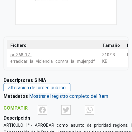
Fichero
Tamaño
F
or-368-17-
310.98
P
erradicar_la_violencia_contra_la_mujer.pdf
KB
Descriptores SINIA
alteracion del orden publico
Metadatos
Mostrar el registro completo del ítem
Facebook
Twitter
What
COMPATIR
Descripción
ARTICULO 1°.- APROBAR como asunto de prioridad regional la