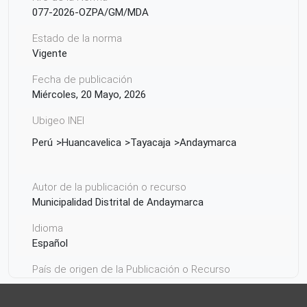
077-2026-OZPA/GM/MDA
Estado de la norma
Vigente
Fecha de publicación
Miércoles, 20 Mayo, 2026
Ubigeo INEI
Perú
Huancavelica
Tayacaja
Andaymarca
Autor de la publicación o recurso
Municipalidad Distrital de Andaymarca
Idioma
Español
País de origen de la Publicación o Recurso
Perú