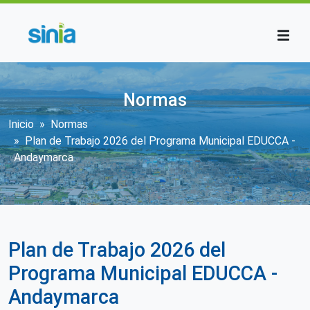
Pasar al contenido principal
Normas
Sobrescribir enlaces de ayuda a la n
Inicio
Normas
Plan de Trabajo 2026 del Programa Municipal EDUCCA -
Andaymarca
Plan de Trabajo 2026 del
Programa Municipal EDUCCA -
Andaymarca