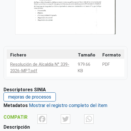
Fichero
Tamaño
Formato
Resolución de Alcaldía N° 339-
979.66
PDF
2026-MPT.pdf
KB
Descriptores SINIA
mejoras de procesos
Metadatos
Mostrar el registro completo del ítem
Facebook
Twitter
What
COMPATIR
Descripción