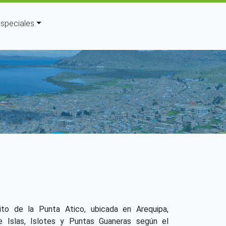
speciales
da a la navegación
o de la Punta Atico, ubicada en Arequipa,
e Islas, Islotes y Puntas Guaneras según el