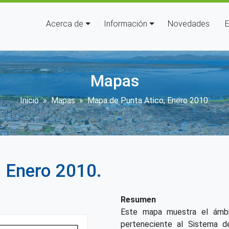
Navegación principal
Acerca de
Información
Novedades
E
Mapas
Sobrescribir enlaces de ayu
Inicio
Mapas
Mapa de Punta Atico, Enero 2010.
 Enero 2010.
Resumen
Este mapa muestra el ámbit
perteneciente al Sistema d