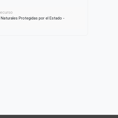
 recurso
 Naturales Protegidas por el Estado -
e Islas, Islotes y Puntas Guaneras.