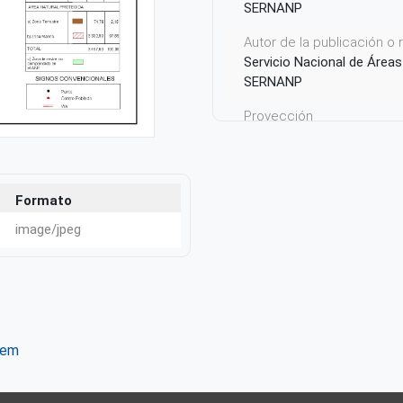
SERNANP
Autor de la publicación o
Servicio Nacional de Áreas
SERNANP
Proyección
UTM
Proyecto
Reserva Nacional Sistema d
Formato
Ámbito Territorial
image/jpeg
Perú
tem
ter
WhatsApp