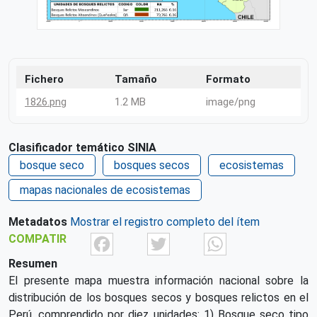
Fichero
Tamaño
Formato
1826.png
1.2 MB
image/png
Clasificador temático SINIA
bosque seco
bosques secos
ecosistemas
mapas nacionales de ecosistemas
Metadatos
Mostrar el registro completo del ítem
Facebook
Twitter
What
COMPATIR
Resumen
El presente mapa muestra información nacional sobre la
distribución de los bosques secos y bosques relictos en el
Perú, comprendido por diez unidades: 1) Bosque seco tipo