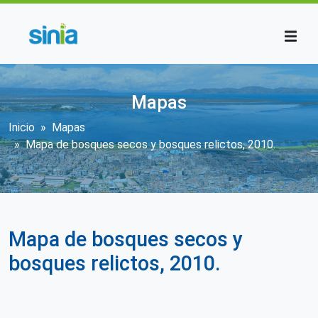
Pasar al contenido principal
Mapas
Sobrescribir enlaces de ayuda a la n
Inicio
Mapas
Mapa de bosques secos y bosques relictos, 2010.
Mapa de bosques secos y
bosques relictos, 2010.