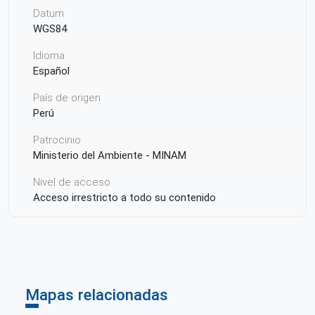
Datum
WGS84
Idioma
Español
País de origen
Perú
Patrocinio
Ministerio del Ambiente - MINAM
Nivel de acceso
Acceso irrestricto a todo su contenido
Autor de la publicación o recurso
Ministerio del Ambiente - MINAM
Proyección
Geográfica
Mapas relacionadas
Proyecto