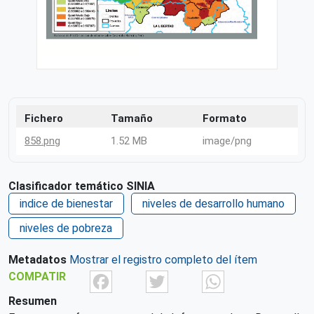
Fichero
Tamaño
Formato
858.png
1.52 MB
image/png
Clasificador temático SINIA
indice de bienestar
niveles de desarrollo humano
niveles de pobreza
Metadatos
Mostrar el registro completo del ítem
Facebook
Twitter
What
COMPATIR
Resumen