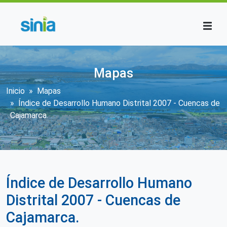
Pasar al contenido principal
Mapas
Sobrescribir enlaces de ayuda a la n
Inicio
Mapas
Índice de Desarrollo Humano Distrital 2007 - Cuencas de
Cajamarca.
Índice de Desarrollo Humano
Distrital 2007 - Cuencas de
Cajamarca.