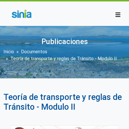
Pasar al contenido principal
Publicaciones
Sobrescribir enlaces de ayuda a la n
Inicio
Documentos
Teoría de transporte y reglas de Tránsito - Modulo II
Teoría de transporte y reglas de
Tránsito - Modulo II