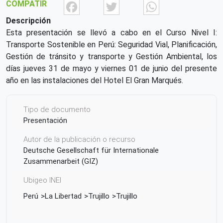
Facebook
Twitter
What
COMPATIR
Descripción
Esta presentación se llevó a cabo en el Curso Nivel I:
Transporte Sostenible en Perú: Seguridad Vial, Planificación,
Gestión de tránsito y transporte y Gestión Ambiental, los
días jueves 31 de mayo y viernes 01 de junio del presente
año en las instalaciones del Hotel El Gran Marqués.
Tipo de documento
Presentación
Autor de la publicación o recurso
Deutsche Gesellschaft für Internationale
Zusammenarbeit (GIZ)
Ubigeo INEI
Perú
La Libertad
Trujillo
Trujillo