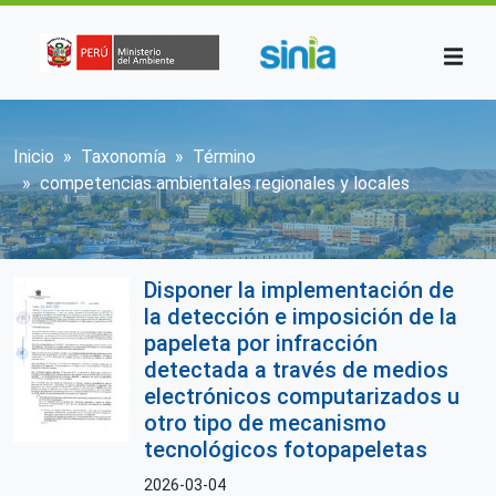
Pasar al contenido principal
Sobrescribir enlaces de ayuda a la n
Inicio
Taxonomía
Término
competencias ambientales regionales y locales
Disponer la implementación de
la detección e imposición de la
papeleta por infracción
detectada a través de medios
electrónicos computarizados u
otro tipo de mecanismo
tecnológicos fotopapeletas
2026-03-04