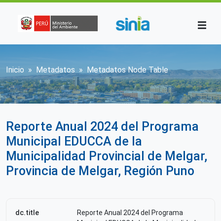
Pasar al contenido principal
Sobrescribir enlaces de ayuda a la n
Inicio
Metadatos
Metadatos Node Table
Reporte Anual 2024 del Programa
Municipal EDUCCA de la
Municipalidad Provincial de Melgar,
Provincia de Melgar, Región Puno
dc.title
Reporte Anual 2024 del Programa