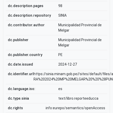
dc.description.pages
98
dc.description.repository
SINIA
dc.contributor.author
Municipalidad Provincial de
Melgar
dc.publisher
Municipalidad Provincial de
Melgar
dc.publisher.country
PE
dc.date.issued
2024-12-27
dc.identifier.url
https://sinia.minam.gob.pe//sites/default/files
RA%202024%20MP%20MELGAR%20%20%28PUNO
dc.language.iso:
es
dc.type.sinia
text/libro.reporteeducca
dc.rights
info:eurepo/semantics/openAccess