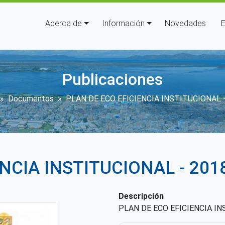
Navegación principal
Acerca de
Información
Novedades
E
Publicaciones
rescribir enlaces de ayuda a l
Documentos
PLAN DE ECO EFICIENCIA INSTITUCIONAL -
NCIA INSTITUCIONAL - 201
Descripción
PLAN DE ECO EFICIENCIA IN