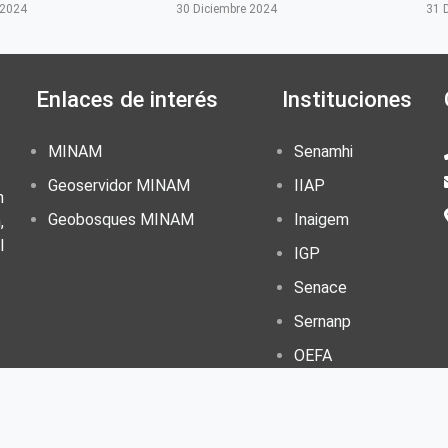
 2024
30 Diciembre 2024
31 
Enlaces de interés
Instituciones
MINAM
Senamhi
Geoservidor MINAM
IIAP
n
Geobosques MINAM
Inaigem
,
l
IGP
Senace
Sernanp
OEFA