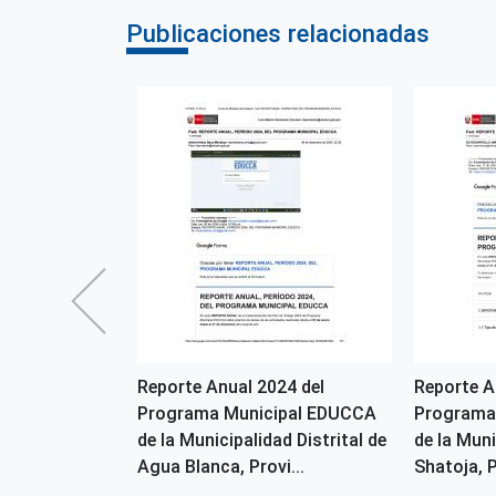
Publicaciones relacionadas
24 del
Reporte Anual 2024 del
Reporte A
ipal EDUCCA
Programa Municipal EDUCCA
Programa
ad Provincial
de la Municipalidad Distrital de
de la Muni
in...
Agua Blanca, Provi...
Shatoja, P