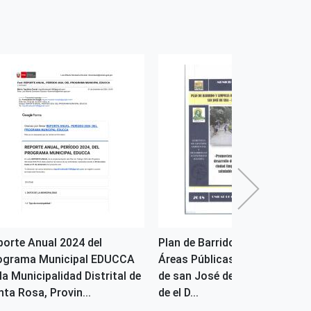
porte Anual 2024 del
Plan de Barrido y Limpieza de
ograma Municipal EDUCCA
Áreas Públicas en la Localida
la Municipalidad Distrital de
de san José de Sisa - Provinc
ta Rosa, Provin...
de el D...