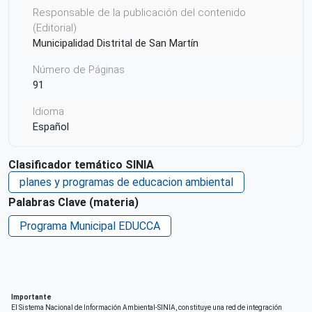
Responsable de la publicación del contenido
(Editorial)
Municipalidad Distrital de San Martín
Número de Páginas
91
Idioma
Español
País de origen de la Publicación o Recurso
Clasificador temático SINIA
Perú
planes y programas de educacion ambiental
Derechos de acceso
Palabras Clave (materia)
Acceso irrestricto a todo su contenido
Programa Municipal EDUCCA
Repositorio de origen
SINIA
Importante
El Sistema Nacional de Información Ambiental-SINIA, constituye una red de integración