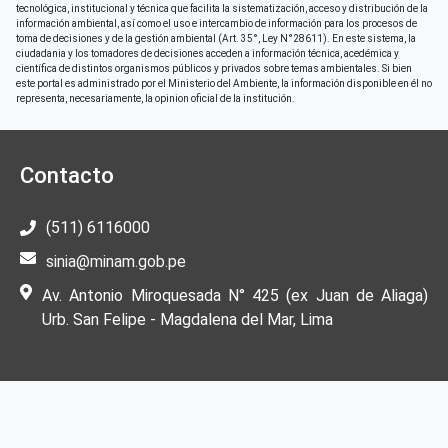
tecnológica, institucional y técnica que facilita la sistematización, acceso y distribución de la
información ambiental, así como el uso e intercambio de información para los procesos de
toma de decisiones y de la gestión ambiental (Art. 35°, Ley N°28611). En este sistema, la
ciudadania y los tomadores de decisiones acceden a información técnica, acedémica y
científica de distintos organismos públicos y privados sobre temas ambientales. Si bien
este portal es administrado por el Ministerio del Ambiente, la información disponible en él no
representa, necesariamente, la opinion oficial de la institución.
Contacto
(511) 6116000
sinia@minam.gob.pe
Av. Antonio Miroquesada N° 425 (ex Juan de Aliaga)
Urb. San Felipe - Magdalena del Mar, Lima