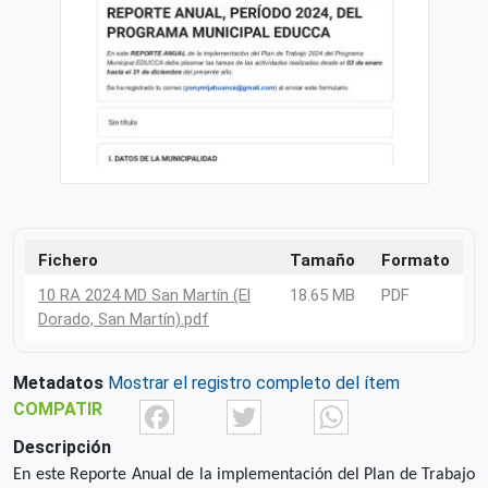
Fichero
Tamaño
Formato
10 RA 2024 MD San Martín (El
18.65 MB
PDF
Dorado, San Martín).pdf
Metadatos
Mostrar el registro completo del ítem
Facebook
Twitter
What
COMPATIR
Descripción
En este Reporte Anual de la implementación del Plan de Trabajo