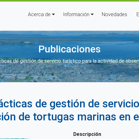
Navegación principal
Acerca de
Información
Novedades
E
Publicaciones
e ayuda a la navegación
icas de gestión de servicio turístico para la actividad de observ
ticas de gestión de servicio 
ión de tortugas marinas en el 
Descripción