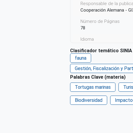
Responsable de la publicac
Cooperación Alemana - GI
Número de Páginas
78
Idioma
Español
Clasificador temático SINIA
Ciudad de Origen
fauna
Lima, Perú
Gestión, Fiscalización y Pa
País de origen de la Publ
Palabras Clave (materia)
Perú
Tortugas marinas
Turi
Patrocinio
Cooperación Alemana - GI
Biodiversidad
Impacto
Derechos de acceso
Acceso restringido en su t