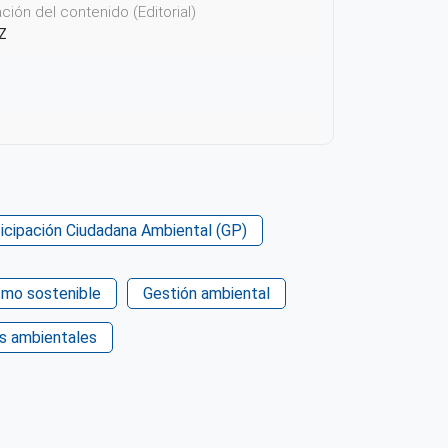
ión del contenido (Editorial)
Z
rticipación Ciudadana Ambiental (GP)
icación o Recurso
smo sostenible
Gestión ambiental
Z
s ambientales
otalidad