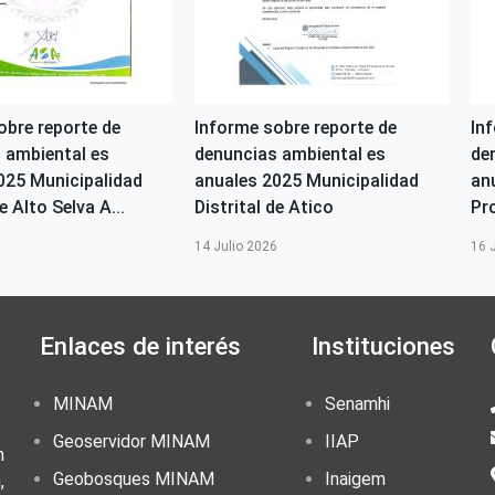
obre reporte de
Informe sobre reporte de
In
 ambiental es
denuncias ambiental es
de
025 Municipalidad
anuales 2025 Municipalidad
an
e Alto Selva A...
Distrital de Atico
Pr
6
14 Julio 2026
16 
Enlaces de interés
Instituciones
MINAM
Senamhi
Geoservidor MINAM
IIAP
n
Geobosques MINAM
Inaigem
,