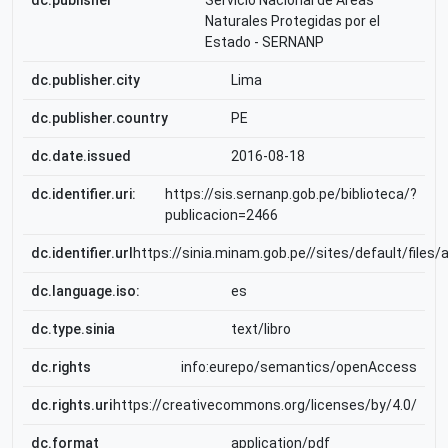
dc.publisher
Servicio Nacional de Áreas
Naturales Protegidas por el
Estado - SERNANP
dc.publisher.city
Lima
dc.publisher.country
PE
dc.date.issued
2016-08-18
dc.identifier.uri:
https://sis.sernanp.gob.pe/biblioteca/?
publicacion=2466
dc.identifier.url
https://sinia.minam.gob.pe//sites/default/files
dc.language.iso:
es
dc.type.sinia
text/libro
dc.rights
info:eurepo/semantics/openAccess
dc.rights.uri
https://creativecommons.org/licenses/by/4.0/
dc.format
application/pdf