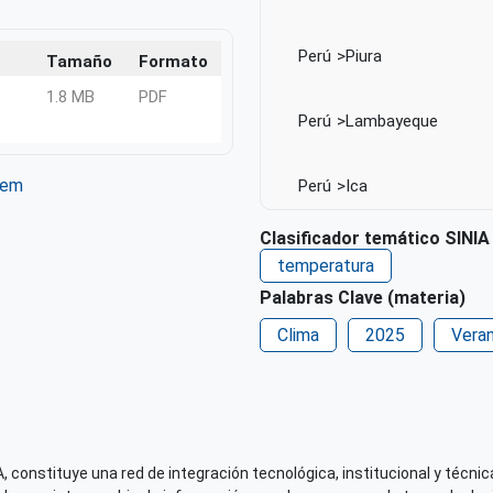
Perú
Piura
Tamaño
Formato
1.8 MB
PDF
Perú
Lambayeque
tem
Perú
Ica
ter
WhatsApp
Clasificador temático SINIA
Perú
Arequipa
temperatura
Palabras Clave (materia)
Perú
Moquegua
Clima
2025
Vera
Perú
Tacna
Fecha de publicación
 constituye una red de integración tecnológica, institucional y técnica
Mié, 28/08/2024 - 12:00