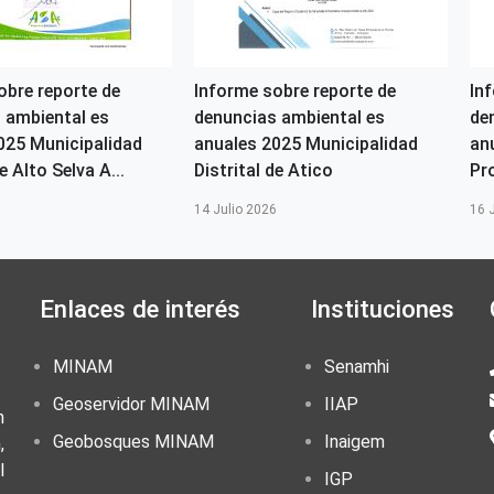
obre reporte de
Informe sobre reporte de
In
 ambiental es
denuncias ambiental es
de
025 Municipalidad
anuales 2025 Municipalidad
an
e Alto Selva A...
Distrital de Atico
Pr
6
14 Julio 2026
16 
Enlaces de interés
Instituciones
MINAM
Senamhi
Geoservidor MINAM
IIAP
n
Geobosques MINAM
Inaigem
,
l
IGP