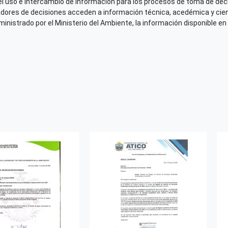
el uso e intercambio de información para los procesos de toma de decis
Responsable de la publicac
adores de decisiones acceden a información técnica, acedémica y cien
nistrado por el Ministerio del Ambiente, la información disponible en 
Servicio Nacional de Mete
Número de Páginas
13
Idioma
Español
País de origen de la Publ
Perú
Derechos de acceso
Acceso irrestricto a todo
Repositorio de origen
SINIA