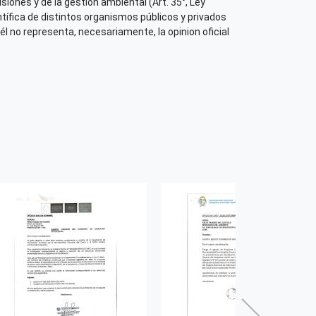
iones y de la gestión ambiental (Art. 35°, Ley
ión del contenido (Editorial)
tífica de distintos organismos públicos y privados
él no representa, necesariamente, la opinion oficial
orología e Hidrología - SENAMHI
icación o Recurso
 su contenido