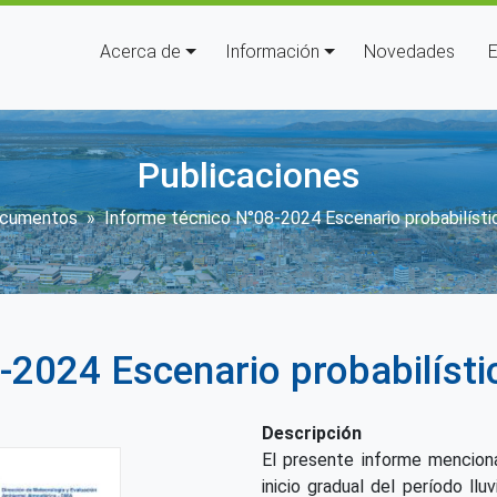
Navegación principal
Acerca de
Información
Novedades
E
Publicaciones
scribir enlaces de ayuda a la n
cumentos
Informe técnico N°08-2024 Escenario probabilístic
2024 Escenario probabilístic
Descripción
El presente informe mencio
inicio gradual del período llu