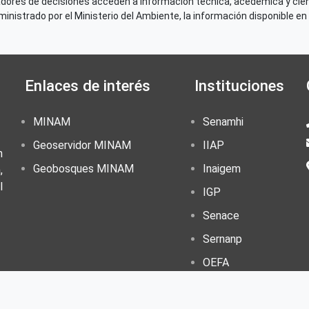
adores de decisiones acceden a información técnica, acedémica y cien
Número de Páginas
nistrado por el Ministerio del Ambiente, la información disponible en 
16
Idioma
Español
Enlaces de interés
Instituciones
País de origen de la Publ
Perú
MINAM
Senamhi
Derechos de acceso
Acceso irrestricto a todo
Geoservidor MINAM
IIAP
n
Repositorio de origen
Geobosques MINAM
Inaigem
,
SINIA
l
IGP
Senace
Sernanp
OEFA