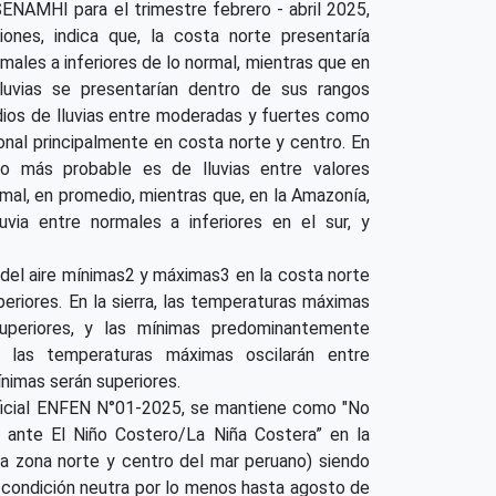
SENAMHI para el trimestre febrero - abril 2025,
iones, indica que, la costa norte presentaría
males a inferiores de lo normal, mientras que en
lluvias se presentarían dentro de sus rangos
dios de lluvias entre moderadas y fuertes como
ional principalmente en costa norte y centro. En
rio más probable es de lluvias entre valores
rmal, en promedio, mientras que, en la Amazonía,
via entre normales a inferiores en el sur, y
del aire mínimas2 y máximas3 en la costa norte
periores. En la sierra, las temperaturas máximas
uperiores, y las mínimas predominantemente
, las temperaturas máximas oscilarán entre
ínimas serán superiores.
icial ENFEN N°01-2025, se mantiene como "No
a ante El Niño Costero/La Niña Costera” en la
la zona norte y centro del mar peruano) siendo
 condición neutra por lo menos hasta agosto de