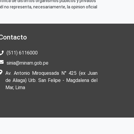
tífica de distintos organismos públicos y privados
él no representa, necesariamente, la opinion oficial
Contacto
icación o Recurso
(511) 6116000
 su contenido
sinia@minam.gob.pe
Av. Antonio Miroquesada N° 425 (ex Juan
de Aliaga) Urb. San Felipe - Magdalena del
Mar, Lima