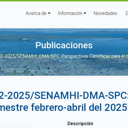
Navegación principal
Acerca de
Información
Novedades
E
Publicaciones
e ayuda a la navegación
2-2025/SENAMHI-DMA-SPC: Perspectivas Climáticas para el trim
 02-2025/SENAMHI-DMA-SPC:
mestre febrero-abril del 2025
Descripción