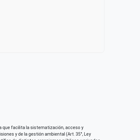
ión del contenido (Editorial)
 que facilita la sistematización, acceso y
orología e Hidrología - SENAMHI
iones y de la gestión ambiental (Art. 35°, Ley