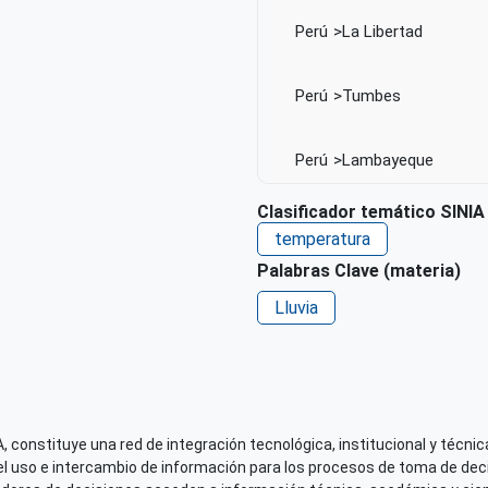
Perú
La Libertad
Perú
Tumbes
Perú
Lambayeque
Clasificador temático SINIA
Perú
Ica
temperatura
Palabras Clave (materia)
Perú
Arequipa
Lluvia
Fecha de publicación
Mié, 12/02/2025 - 12:00
Responsable de la publicac
 constituye una red de integración tecnológica, institucional y técnica
Servicio Nacional de Mete
el uso e intercambio de información para los procesos de toma de decis