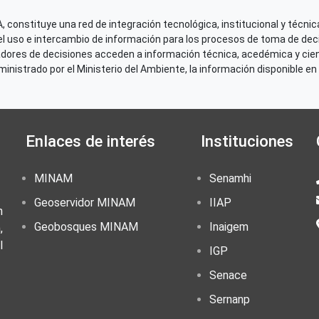
Perú
Loreto
 constituye una red de integración tecnológica, institucional y técnica
el uso e intercambio de información para los procesos de toma de decis
Perú
Madre de Dios
adores de decisiones acceden a información técnica, acedémica y cien
nistrado por el Ministerio del Ambiente, la información disponible en 
Perú
Moquegua
Perú
Puno
Enlaces de interés
Instituciones
Perú
Tacna
MINAM
Senamhi
Geoservidor MINAM
IIAP
n
Fecha de publicación
Geobosques MINAM
Inaigem
,
Vie, 31/10/2025 - 12:00
l
IGP
Número de Páginas
Senace
35
Sernanp
Idioma