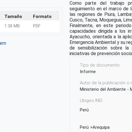
Como parte del trabajo pre
seguimiento en el marco de 
las regiones de Piura, Lamba
Tamaño
Formato
Cusco, Tacna, Moquegua, Lima
Finalmente, en este periodo
1.38 MB
PDF
capacidades dirigida a los 
Ayacucho, orientada a la apli
Emergencia Ambiental y su reg
tem
de sensibilización sobre la 
ter
WhatsApp
iniciativas de prevención soci
Tipo de documento
Informe
Autor de la publicación o
Ministerio del Ambiente -
Ubigeo INEI
Perú
Perú
Arequipa