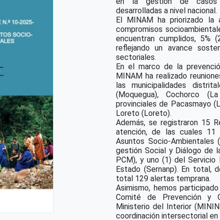
en la gestión de casos s
desarrolladas a nivel nacional.
El MINAM ha priorizado la 
compromisos socioambientale
encuentran cumplidos, 5% (
reflejando un avance soste
sectoriales.
En el marco de la prevenció
MINAM ha realizado reuniones
las municipalidades distri
(Moquegua), Cochorco (La 
provinciales de Pacasmayo (La
Loreto (Loreto).
Además, se registraron 15 R
atención, de las cuales 11 
Asuntos Socio-Ambientales 
gestión Social y Diálogo de 
PCM), y uno (1) del Servicio
Estado (Sernanp). En total, 
total 129 alertas temprana.
Asimismo, hemos participado
Comité de Prevención y G
Ministerio del Interior (MINI
coordinación intersectorial en 