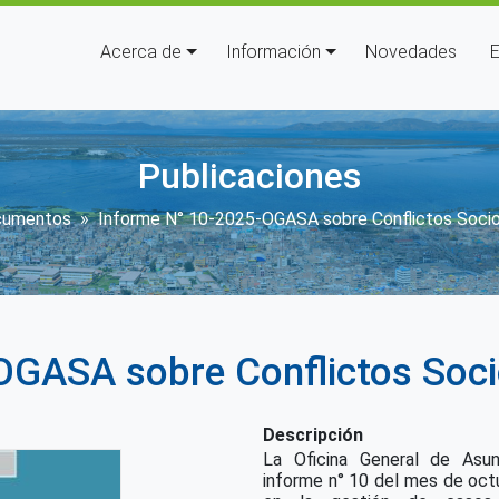
Navegación principal
Acerca de
Información
Novedades
E
Publicaciones
cribir enlaces de ayuda a la n
cumentos
Informe N° 10-2025-OGASA sobre Conflictos Soci
OGASA sobre Conflictos Soc
Descripción
La Oficina General de Asun
informe n° 10 del mes de oct