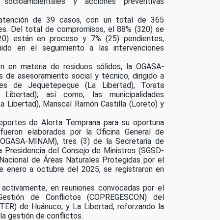
ocioambientales y acciones preventivas
atención de 39 casos, con un total de 365
s. Del total de compromisos, el 88% (320) se
20) están en proceso y 7% (25) pendientes,
nido en el seguimiento a las intervenciones
n en materia de residuos sólidos, la OGASA-
 de asesoramiento social y técnico, dirigido a
tales de Jequetepeque (La Libertad), Torata
Libertad); así como, las municipalidades
 Libertad), Mariscal Ramón Castilla (Loreto) y
eportes de Alerta Temprana para su oportuna
fueron elaborados por la Oficina General de
(OGASA-MINAM), tres (3) de la Secretaria de
la Presidencia del Consejo de Ministros (SGSD-
 Nacional de Áreas Naturales Protegidas por el
de enero a octubre del 2025, se registraron en
 activamente, en reuniones convocadas por el
estión de Conflictos (COPREGESCON) del
NTER) de Huánuco, y La Libertad, reforzando la
la gestión de conflictos.