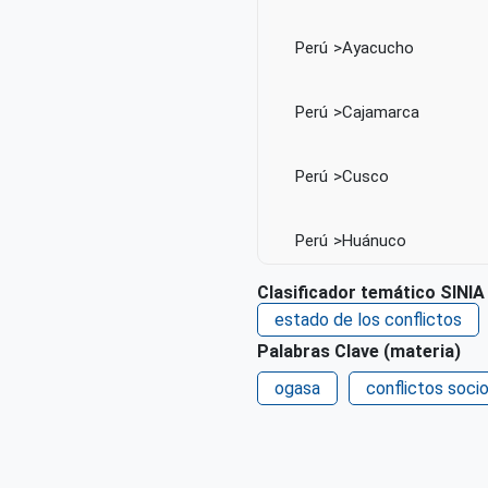
Perú
Ayacucho
Perú
Cajamarca
Perú
Cusco
Perú
Huánuco
Clasificador temático SINIA
Perú
La Libertad
estado de los conflictos
Palabras Clave (materia)
Perú
Lambayeque
ogasa
conflictos soci
Perú
Lima