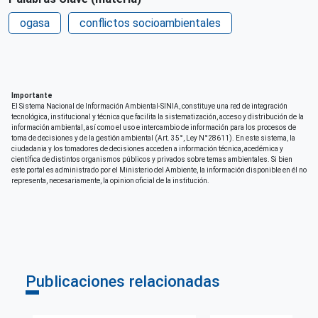
Perú
Loreto
ogasa
conflictos socioambientales
Perú
Madre de Dios
Perú
Pasco
Importante
El Sistema Nacional de Información Ambiental-SINIA, constituye una red de integración
tecnológica, institucional y técnica que facilita la sistematización, acceso y distribución de la
información ambiental, así como el uso e intercambio de información para los procesos de
Perú
Puno
toma de decisiones y de la gestión ambiental (Art. 35°, Ley N°28611). En este sistema, la
ciudadania y los tomadores de decisiones acceden a información técnica, acedémica y
científica de distintos organismos públicos y privados sobre temas ambientales. Si bien
este portal es administrado por el Ministerio del Ambiente, la información disponible en él no
Perú
San Martín
representa, necesariamente, la opinion oficial de la institución.
Perú
Ucayali
Fecha de publicación
Publicaciones relacionadas
Vie, 30/05/2025 - 12:00
Responsable de la publicación del contenido