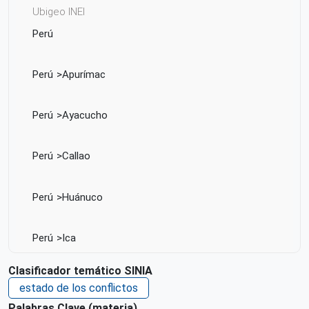
Ubigeo INEI
Perú
Perú
Apurímac
Perú
Ayacucho
Perú
Callao
Perú
Huánuco
Perú
Ica
Clasificador temático SINIA
Perú
Junín
estado de los conflictos
Palabras Clave (materia)