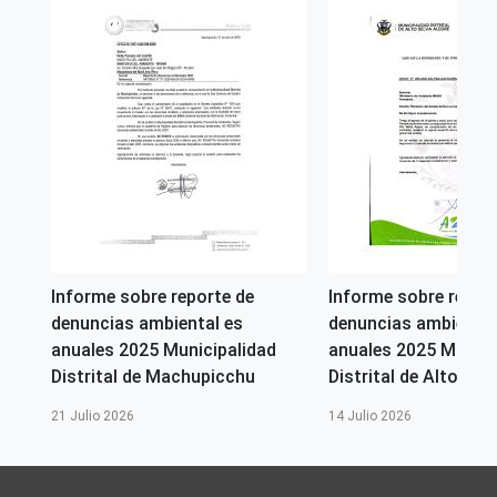
(Editorial)
Ministerio del Ambiente - MINAM
Número de Páginas
34
Idioma
Español
País de origen de la Publicación o Recurso
Perú
Derechos de acceso
Informe sobre reporte de
Informe sobre repor
Acceso irrestricto a todo su contenido
denuncias ambiental es
denuncias ambiental
Repositorio de origen
anuales 2025 Municipalidad
anuales 2025 Munici
SINIA
Distrital de Machupicchu
Distrital de Alto Selv
21 Julio 2026
14 Julio 2026