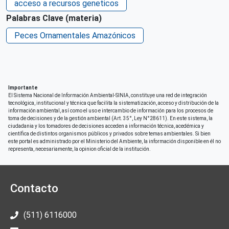
acceso a recursos geneticos
Palabras Clave (materia)
Peces Ornamentales Amazónicos
Importante
El Sistema Nacional de Información Ambiental-SINIA, constituye una red de integración
tecnológica, institucional y técnica que facilita la sistematización, acceso y distribución de la
información ambiental, así como el uso e intercambio de información para los procesos de
toma de decisiones y de la gestión ambiental (Art. 35°, Ley N°28611). En este sistema, la
ciudadania y los tomadores de decisiones acceden a información técnica, acedémica y
científica de distintos organismos públicos y privados sobre temas ambientales. Si bien
este portal es administrado por el Ministerio del Ambiente, la información disponible en él no
representa, necesariamente, la opinion oficial de la institución.
Contacto
(511) 6116000