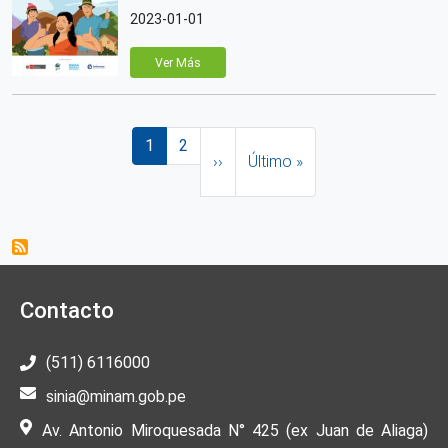
2023-01-01
Ver Más
Paginación
Página actual
Página
Siguiente página
Última página
1
2
››
Último »
Contacto
(511) 6116000
sinia@minam.gob.pe
Av. Antonio Miroquesada N° 425 (ex Juan de Aliaga)