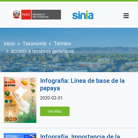
Pasar al contenido principal
Sobrescribir enlaces de ayuda a la n
Inicio
Taxonomía
Término
acceso a recursos geneticos
Infografia: Línea de base de la
papaya
2020-02-01
Ver Más
Infografía: Importancia de la