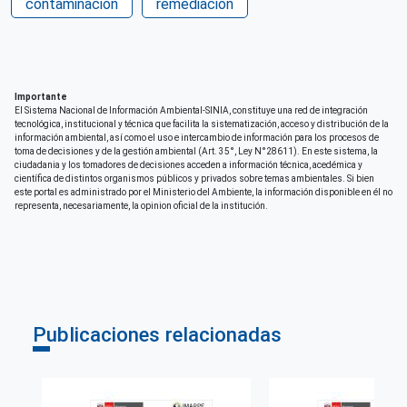
contaminacion
remediacion
Perú
Derechos de acceso
Acceso irrestricto a todo su contenido
Importante
Repositorio de origen
El Sistema Nacional de Información Ambiental-SINIA, constituye una red de integración
SIAR Lima
tecnológica, institucional y técnica que facilita la sistematización, acceso y distribución de la
información ambiental, así como el uso e intercambio de información para los procesos de
toma de decisiones y de la gestión ambiental (Art. 35°, Ley N°28611). En este sistema, la
ciudadania y los tomadores de decisiones acceden a información técnica, acedémica y
científica de distintos organismos públicos y privados sobre temas ambientales. Si bien
este portal es administrado por el Ministerio del Ambiente, la información disponible en él no
representa, necesariamente, la opinion oficial de la institución.
Publicaciones relacionadas