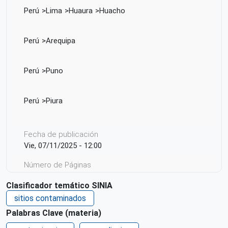
Perú
Lima
Huaura
Huacho
Perú
Arequipa
Perú
Puno
Perú
Piura
Fecha de publicación
Vie, 07/11/2025 - 12:00
Número de Páginas
185
Clasificador temático SINIA
Idioma
sitios contaminados
Español
Palabras Clave (materia)
País de origen de la Publicación o Recurso