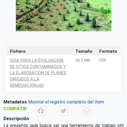
Fichero
Tamaño
Formato
GUIA PARA LA EVALUACION
36.2 MB
PDF
DE SITIOS CONTAMINADOS Y
LA ELABORACION DE PLANES
DIRIGIDOS A LA
REMEDIACION.pdf
Metadatos
Mostrar el registro completo del ítem
Facebook
Twitter
What
COMPATIR
Descripción
La presente guía busca ser una herramienta de trabajo útil