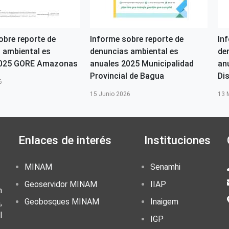
obre reporte de
Informe sobre reporte de
In
 ambiental es
denuncias ambiental es
de
2025 GORE Amazonas
anuales 2025 Municipalidad
an
Provincial de Bagua
Di
6
15 Junio 2026
13 
Enlaces de interés
Instituciones
MINAM
Senamhi
Geoservidor MINAM
IIAP
n
Geobosques MINAM
Inaigem
,
l
IGP