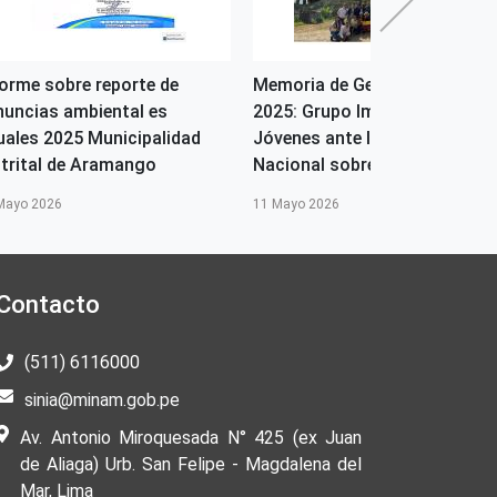
forme sobre reporte de
Memoria de Gestión 2023-
nuncias ambiental es
2025: Grupo Impulsor de
uales 2025 Municipalidad
Jóvenes ante la Comisión
strital de Aramango
Nacional sobre el Cambio Cl...
Mayo 2026
11 Mayo 2026
Contacto
(511) 6116000
sinia@minam.gob.pe
Av. Antonio Miroquesada N° 425 (ex Juan
de Aliaga) Urb. San Felipe - Magdalena del
Mar, Lima