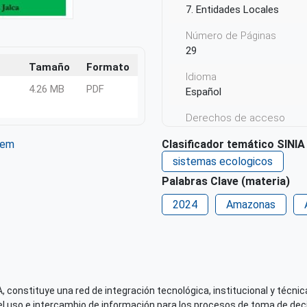
7. Entidades Locales
Número de Páginas
29
Tamaño
Formato
Idioma
4.26 MB
PDF
Español
Derechos de acceso
Acceso irrestricto a todo
Clasificador temático SINIA
tem
ter
WhatsApp
sistemas ecologicos
Palabras Clave (materia)
2024
Amazonas
 constituye una red de integración tecnológica, institucional y técnica
el uso e intercambio de información para los procesos de toma de decis