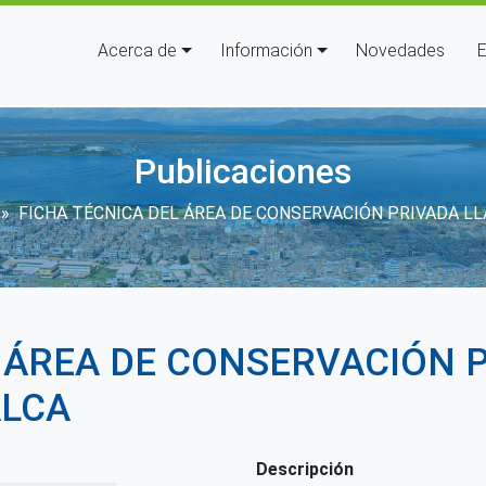
Navegación principal
Acerca de
Información
Novedades
E
Publicaciones
ir enlaces de ayuda a la navega
FICHA TÉCNICA DEL ÁREA DE CONSERVACIÓN PRIVADA L
L ÁREA DE CONSERVACIÓN 
ALCA
Descripción