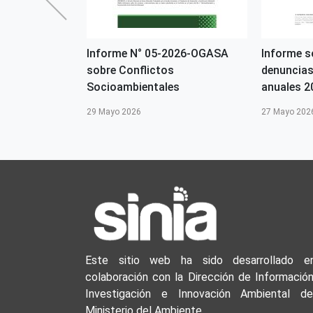
N° 06-
Informe N° 05-2026-OGASA
Informe s
DMA-SPC:
sobre Conflictos
denuncias
imáticas para
Socioambientales
anuales 
 - SEPTI...
29 Mayo 2026
27 Mayo 202
Este sitio web ha sido desarrollado e
colaboración con la Dirección de Información
Investigación e Innovación Ambiental de
Ministerio del Ambiente