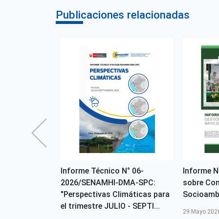
Publicaciones relacionadas
porte de
Informe Técnico N° 06-
Informe 
tal es
2026/SENAMHI-DMA-SPC:
sobre Con
icipalidad
"Perspectivas Climáticas para
Socioamb
iña
el trimestre JULIO - SEPTI...
29 Mayo 202