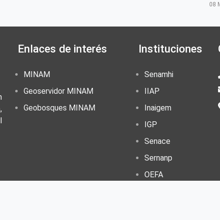
08 
Enlaces de interés
Instituciones
MINAM
Senamhi
Geoservidor MINAM
IIAP
n
Geobosques MINAM
Inaigem
,
l
IGP
Senace
Sernanp
OEFA