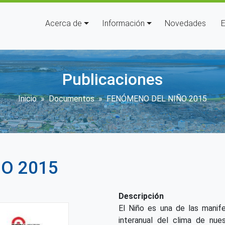
Navegación principal
Acerca de
Información
Novedades
E
Publicaciones
Sobrescribir enlaces de ayud
Inicio
Documentos
FENÓMENO DEL NIÑO 2015
O 2015
Descripción
El Niño es una de las manifes
interanual del clima de nue