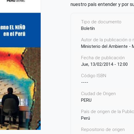
nuestro país entender y por 
Tipo de documento
Boletín
Autor de la publicación o
Ministerio del Ambiente -
Fecha de publicación
Jue, 13/02/2014 - 12:00
Código ISBN
----
Ciudad de Origen
PERU
País de origen de la Publ
Perú
Repositorio de origen