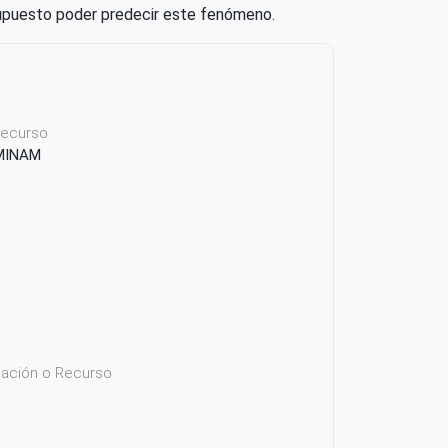
supuesto poder predecir este fenómeno.
 recurso
 MINAM
icación o Recurso