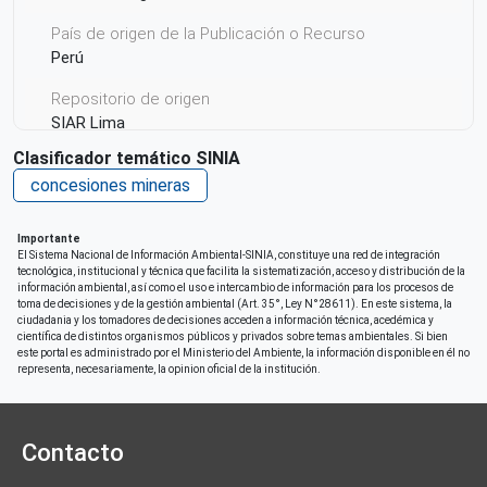
País de origen de la Publicación o Recurso
Perú
Repositorio de origen
SIAR Lima
Clasificador temático SINIA
concesiones mineras
Importante
El Sistema Nacional de Información Ambiental-SINIA, constituye una red de integración
tecnológica, institucional y técnica que facilita la sistematización, acceso y distribución de la
información ambiental, así como el uso e intercambio de información para los procesos de
toma de decisiones y de la gestión ambiental (Art. 35°, Ley N°28611). En este sistema, la
ciudadania y los tomadores de decisiones acceden a información técnica, acedémica y
científica de distintos organismos públicos y privados sobre temas ambientales. Si bien
este portal es administrado por el Ministerio del Ambiente, la información disponible en él no
representa, necesariamente, la opinion oficial de la institución.
Contacto