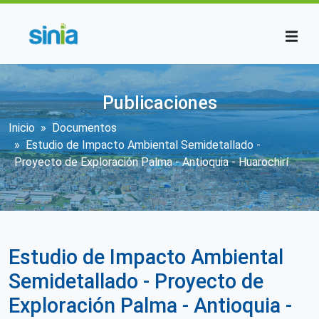
Pasar al contenido principal
Publicaciones
Sobrescribir enlaces de ayuda a la n
Inicio
Documentos
Estudio de Impacto Ambiental Semidetallado -
Proyecto de Exploración Palma - Antioquia - Huarochirí
Estudio de Impacto Ambiental
Semidetallado - Proyecto de
Exploración Palma - Antioquia -