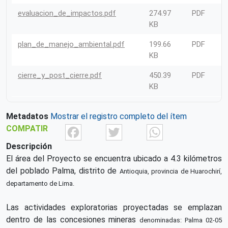
evaluacion_de_impactos.pdf
274.97
PDF
KB
plan_de_manejo_ambiental.pdf
199.66
PDF
KB
cierre_y_post_cierre.pdf
450.39
PDF
KB
Metadatos
Mostrar el registro completo del ítem
Facebook
Twitter
What
COMPATIR
Descripción
El área del Proyecto se encuentra ubicado a 4.3 kilómetros
del poblado Palma, distrito de
Antioquia, provincia de Huarochirí,
departamento de Lima.
Las actividades exploratorias proyectadas se emplazan
dentro de las concesiones mineras
denominadas: Palma 02-05