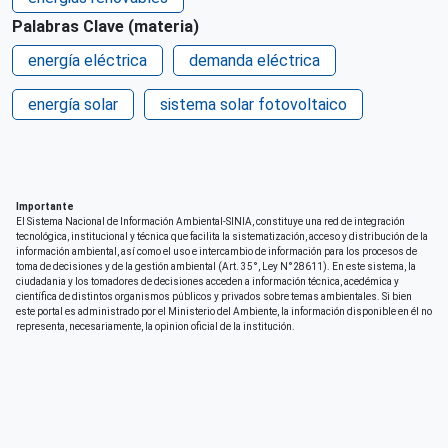
Palabras Clave (materia)
País de origen de la Publicación o Recurso
energía eléctrica
Perú
demanda eléctrica
Patrocinio
energía solar
sistema solar fotovoltaico
Universidad Internacional de La Rioja - España
Universidad Nacional de Ingeniería
Correo electrónico
carol01camarena@gmail.com
Importante
El Sistema Nacional de Información Ambiental-SINIA, constituye una red de integración
tecnológica, institucional y técnica que facilita la sistematización, acceso y distribución de la
Derechos de acceso
información ambiental, así como el uso e intercambio de información para los procesos de
Acceso irrestricto a todo su contenido
toma de decisiones y de la gestión ambiental (Art. 35°, Ley N°28611). En este sistema, la
ciudadania y los tomadores de decisiones acceden a información técnica, acedémica y
científica de distintos organismos públicos y privados sobre temas ambientales. Si bien
Repositorio de origen
este portal es administrado por el Ministerio del Ambiente, la información disponible en él no
ONIA
representa, necesariamente, la opinion oficial de la institución.