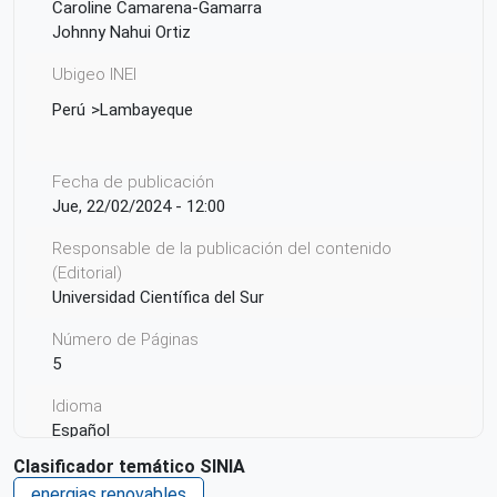
Caroline Camarena-Gamarra
Johnny Nahui Ortiz
Ubigeo INEI
Perú
Lambayeque
Fecha de publicación
Jue, 22/02/2024 - 12:00
Responsable de la publicación del contenido
(Editorial)
Universidad Científica del Sur
Número de Páginas
5
Idioma
Español
Clasificador temático SINIA
Ciudad de Origen
energias renovables
Lima