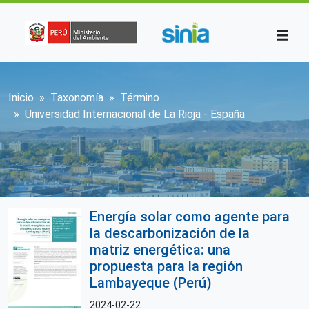
Pasar al contenido principal
Sobrescribir enlaces de ayuda a la n
Inicio
Taxonomía
Término
Universidad Internacional de La Rioja - España
Energía solar como agente para
la descarbonización de la
matriz energética: una
propuesta para la región
Lambayeque (Perú)
2024-02-22