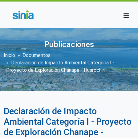
Pasar al contenido principal
Publicaciones
Sobrescribir enlaces de ayuda a la n
Inicio
Documentos
Declaración de Impacto Ambiental Categoría I -
Proyecto de Exploración Chanape - Huarochirí
Declaración de Impacto
Ambiental Categoría I - Proyecto
de Exploración Chanape -