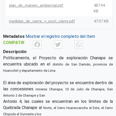
plan_de_manejo_ambiental.pdf
487.94
KB
medidas_de_cierre_y_post_cierre.pdf
47.07 KB
Metadatos
Mostrar el registro completo del ítem
Facebook
Twitter
What
COMPATIR
Descripción
Políticamente, el Proyecto de exploración Chanape se
encuentra ubicado en el
distrito de San Damián, provincia de
Huarochirí y departamento de Lima.
El área de exploración del proyecto se encuentra dentro de
las concesiones
mineras Chanape, 10 de Julio de Chanape, San
Antonio 2 de Chanape y San
Antonio 4, las cuales se encuentran en los límites de la
Quebrada Chanape al
Norte, el Cerro Huarascancha al Este, el Cerro
Chujcula al Suroeste y los