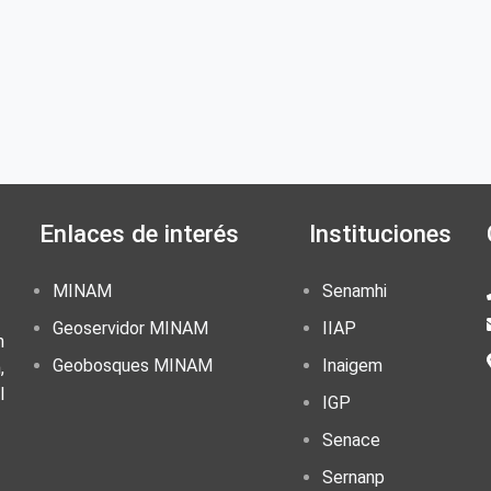
Enlaces de interés
Instituciones
MINAM
Senamhi
Geoservidor MINAM
IIAP
n
Geobosques MINAM
Inaigem
,
l
IGP
Senace
Sernanp