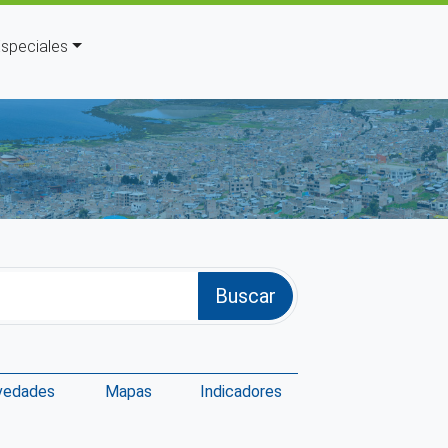
speciales
s de ayuda a la navegación
Buscar
vedades
Mapas
Indicadores