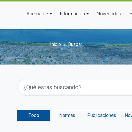
Navegación principal
Acerca de
Información
Novedades
E
Sobrescribir enlace
Inicio
Buscar
Todo
Normas
Publicaciones
No