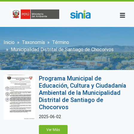
Pasar al contenido principal
Sobrescribir enlaces de ayuda a la n
Inicio
Taxonomía
Término
Municipalidad Distrital de Santiago de Chocorvos
Programa Municipal de
Educación, Cultura y Ciudadanía
Ambiental de la Municipalidad
Distrital de Santiago de
Chocorvos
2025-06-02
Ver Más