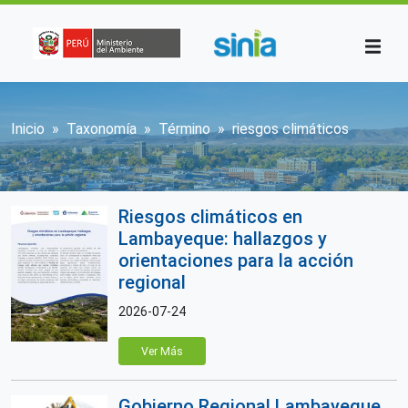
Pasar al contenido principal
Sobrescribir enlaces de ayuda a la n
Inicio
Taxonomía
Término
riesgos climáticos
Riesgos climáticos en
Lambayeque: hallazgos y
orientaciones para la acción
regional
2026-07-24
Ver Más
Gobierno Regional Lambayeque