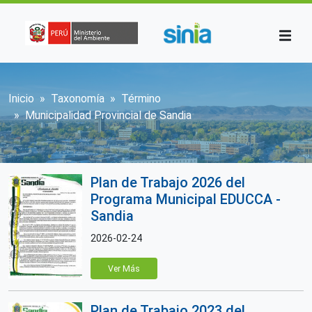
Pasar al contenido principal
Sobrescribir enlaces de ayuda a la n
Inicio
Taxonomía
Término
Municipalidad Provincial de Sandia
Plan de Trabajo 2026 del
Programa Municipal EDUCCA -
Sandia
2026-02-24
Ver Más
Plan de Trabajo 2023 del