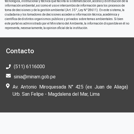
tecnológica, institucional y técnica que facilita la sistematización, acceso y distribución de la
información ambiental, así como el uso e intercambio de información para los procesos de
toma de decisiones y de la gestión ambiental (Art. 35°, Ley N°28611). En este sistema, la
ciudadania y los tomadores de decisiones acceden a información técnica, acedémica y
científica de distintos organismos públicos y privados sobre temas ambientales. Si bien
este portal es administrado por el Ministerio del Ambiente, la información disponible en él no
representa, necesariamente, la opinion oficial de la institución.
Contacto
(511) 6116000
sinia@minam.gob.pe
Av. Antonio Miroquesada N° 425 (ex Juan de Aliaga)
Urb. San Felipe - Magdalena del Mar, Lima