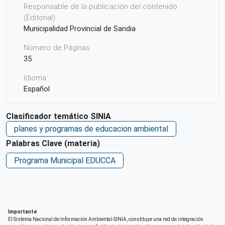
Responsable de la publicación del contenido
(Editorial)
Municipalidad Provincial de Sandia
Número de Páginas
35
Idioma
Español
País de origen de la Publicación o Recurso
Clasificador temático SINIA
Perú
planes y programas de educacion ambiental
Derechos de acceso
Palabras Clave (materia)
Acceso irrestricto a todo su contenido
Programa Municipal EDUCCA
Repositorio de origen
SINIA
Importante
El Sistema Nacional de Información Ambiental-SINIA, constituye una red de integración