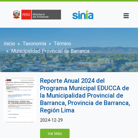
Pasar al contenido principal
Sobrescribir enlaces de ayuda a la n
Inicio
Taxonomía
Término
Municipalidad Provincial de Barranca
Reporte Anual 2024 del
Programa Municipal EDUCCA de
la Municipalidad Provincial de
Barranca, Provincia de Barranca,
Región Lima
2024-12-29
Ver Más