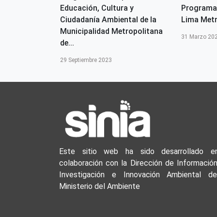
ECURSOS
Educación, Cultura y
Programa
ESTIÓN DEL
Ciudadanía Ambiental de la
Lima Metr
 N°004-2026-
Municipalidad Metropolitana
31 Marzo 20
de...
29 Septiembre 2023
Este sitio web ha sido desarrollado e
colaboración con la Dirección de Información
Investigación e Innovación Ambiental de
Ministerio del Ambiente