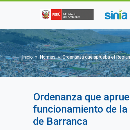
Pasar al contenido principal
Sobrescribir enlaces de a
Inicio
Normas
Ordenanza que aprueba el Reglame
Ordenanza que aprueb
funcionamiento de la
de Barranca