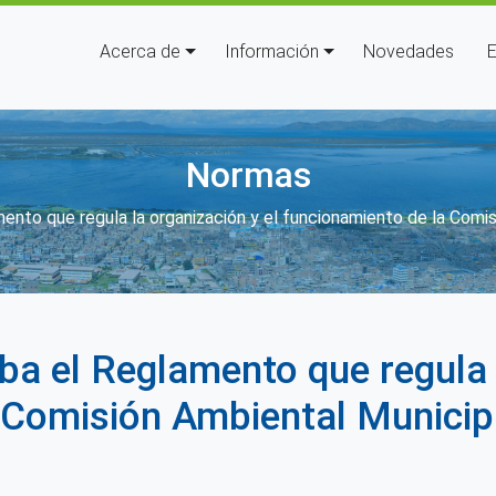
Navegación principal
Acerca de
Información
Novedades
E
Normas
yuda a la navegación
nto que regula la organización y el funcionamiento de la Comis
a el Reglamento que regula l
 Comisión Ambiental Municip