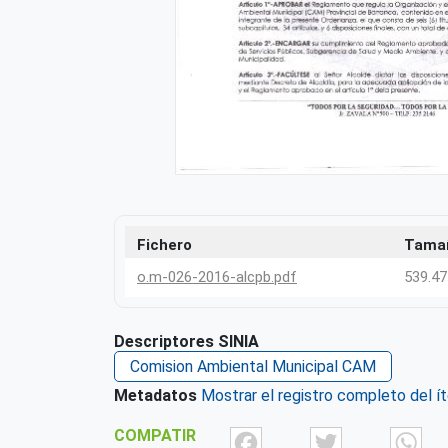
Fichero
Tama
o.m-026-2016-alcpb.pdf
539.47
Descriptores SINIA
Comision Ambiental Municipal CAM
Metadatos
Mostrar el registro completo del í
Facebook
Twit
COMPATIR