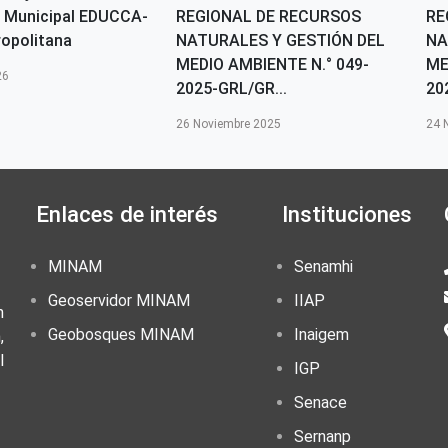
 Municipal EDUCCA-
REGIONAL DE RECURSOS
RE
opolitana
NATURALES Y GESTIÓN DEL
NA
MEDIO AMBIENTE N.° 049-
ME
26
2025-GRL/GR...
20
26 Noviembre 2025
24 
Enlaces de interés
Instituciones
MINAM
Senamhi
Geoservidor MINAM
IIAP
n
Geobosques MINAM
Inaigem
,
l
IGP
Senace
Sernanp