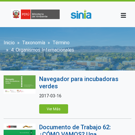
Pasar al contenido principal
Sobrescribir enlaces de ayuda a la n
Inicio
Taxonomía
Término
4. Organismos Internacionales
Navegador para incubadoras
verdes
2017-03-16
Ver Más
Documento de Trabajo 62:
¿CÓMO VAMOS? Una