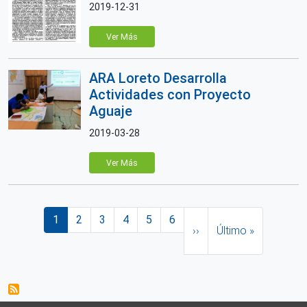
2019-12-31
Ver Más
ARA Loreto Desarrolla
Actividades con Proyecto
Aguaje
2019-03-28
Ver Más
Paginación
Página actual
Página
Página
Página
Página
Página
Siguiente página
Última página
1
2
3
4
5
6
››
Último »