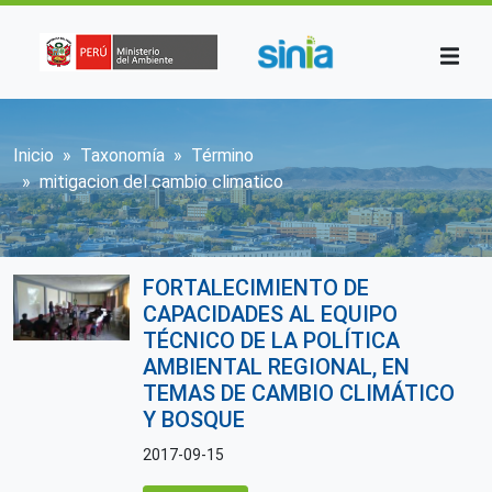
Pasar al contenido principal
Sobrescribir enlaces de ayuda a la n
Inicio
Taxonomía
Término
mitigacion del cambio climatico
FORTALECIMIENTO DE
CAPACIDADES AL EQUIPO
TÉCNICO DE LA POLÍTICA
AMBIENTAL REGIONAL, EN
TEMAS DE CAMBIO CLIMÁTICO
Y BOSQUE
2017-09-15