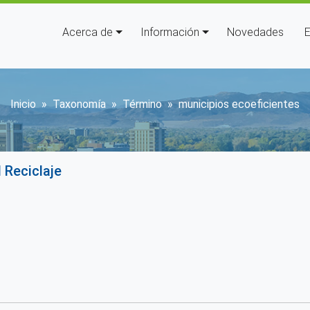
Navegación principal
Acerca de
Información
Novedades
E
Sobrescribir enlaces de ayuda
Inicio
Taxonomía
Término
municipios ecoeficientes
 Reciclaje