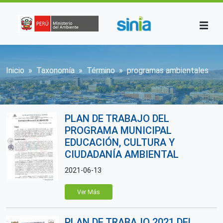
Pasar al contenido principal
Sobrescribir enlaces de ayuda a la n
Inicio
Taxonomía
Término
programas ambientales
PLAN DE TRABAJO DEL
PROGRAMA MUNICIPAL
EDUCACIÓN, CULTURA Y
CIUDADANÍA AMBIENTAL
2021-06-13
Ver Más
PLAN DE TRABAJO 2021 DEL